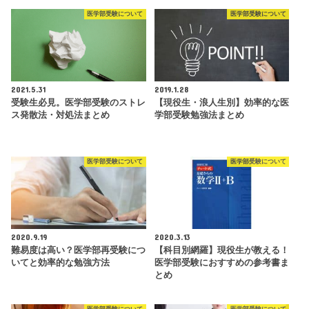
医学部受験について
医学部受験について
2021.5.31
2019.1.28
受験生必見。医学部受験のストレ
【現役生・浪人生別】効率的な医
ス発散法・対処法まとめ
学部受験勉強法まとめ
医学部受験について
医学部受験について
2020.9.19
2020.3.13
難易度は高い？医学部再受験につ
【科目別網羅】現役生が教える！
いてと効率的な勉強方法
医学部受験におすすめの参考書ま
とめ