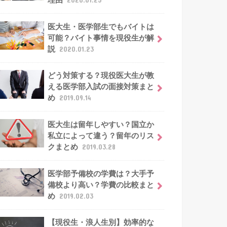
理由
2020.01.25
医大生・医学部生でもバイトは
可能？バイト事情を現役生が解
説
2020.01.23
どう対策する？現役医大生が教
える医学部入試の面接対策まと
め
2019.09.14
医大生は留年しやすい？国立か
私立によって違う？留年のリス
クまとめ
2019.03.28
医学部予備校の学費は？大手予
備校より高い？学費の比較まと
め
2019.02.03
【現役生・浪人生別】効率的な