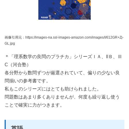
画像引用元：https://images-na.ssl-images-amazon.com/images/I/612GR+Zj-
GL.jpg
＊「理系数学の良問のプラチカ」シリーズＩＡ、IIＢ、Ⅲ
C（河合塾）
各分野から数問ずつが厳選されていて、偏りの少ない良
問揃いの参考書です。
私もこのシリーズにはとても助けられました。
問題数はあまり多くありませんが、何度も繰り返し使う
ことで確実に力がつきます。
英語