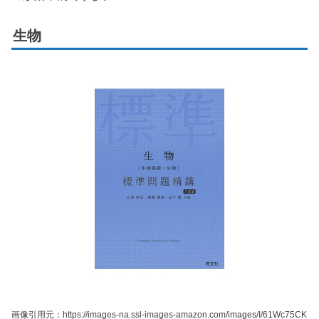
生物
画像引用元：https://images-na.ssl-images-amazon.com/images/I/61Wc75CK