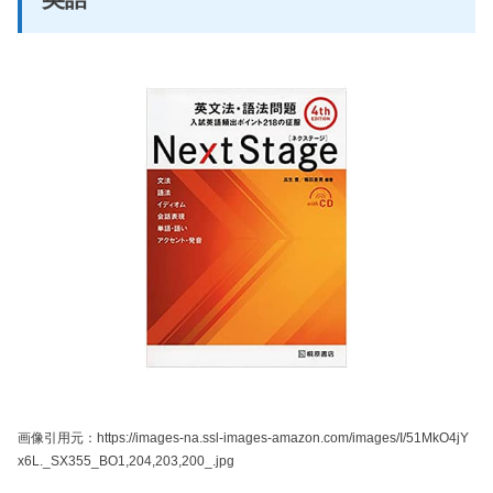
画像引用元：https://images-na.ssl-images-amazon.com/images/I/51MkO4jY
x6L._SX355_BO1,204,203,200_.jpg