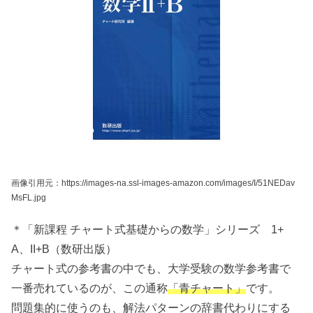
画像引用元：https://images-na.ssl-images-amazon.com/images/I/51NEDav
MsFL.jpg
＊「新課程 チャート式基礎からの数学」シリーズ 1+
A、II+B（数研出版）
チャート式の参考書の中でも、大学受験の数学参考書で
一番売れているのが、この通称
「青チャート」
です。
問題集的に使うのも、解法パターンの辞書代わりにする