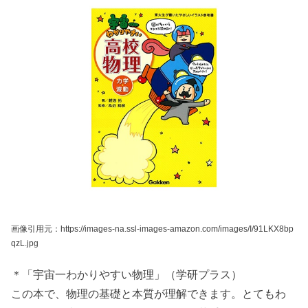
画像引用元：https://images-na.ssl-images-amazon.com/images/I/91LKX8bp
qzL.jpg
＊「宇宙一わかりやすい物理」（学研プラス）
この本で、物理の基礎と本質が理解できます。とてもわ