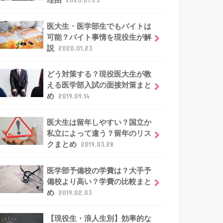
理由
2020.01.25
医大生・医学部生でもバイトは
可能？バイト事情を現役生が解
説
2020.01.23
どう対策する？現役医大生が教
える医学部入試の面接対策まと
め
2019.09.14
医大生は留年しやすい？国立か
私立によって違う？留年のリス
クまとめ
2019.03.28
医学部予備校の学費は？大手予
備校より高い？学費の比較まと
め
2019.02.03
【現役生・浪人生別】効率的な